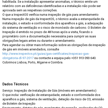
habilitada. Se a instalação apresentar anomalias, o técnico emite um
relatório com as deficiências identificadas e a instalação não pode ser
aprovada sem as respetivas correções.
O que a InspectOS verifica numa inspeção de gás para arrendamento
Numa inspeção de gás da InspectOS, o técnico avalia a estanquidade da
instalação, o estado e conformidade dos aparelhos a gás, a adequação
do sistema de ventilação e o risco de monóxido de carbono. O Boletim de
Inspeção é emitido no prazo de 48 horas após a visita, ficando o
proprietário com a documentação necessária para cumprir as suas
obrigações legais antes ou durante o arrendamento.
Para agendar ou obter mais informação sobre as obrigações de inspeção
de gás em imóveis arrendados, consulte
http://www.inspectos.pt/guias/gas-certificates/inspecao-gas-
obrigatoria-dl-97-2017
ou contacte a equipa pelo +351 913 093 640.
Cobrimos Lisboa, Porto, Algarve e Coimbra.
Dados Técnicos
Serviço: Inspeção de Instalação de Gás (imóveis em arrendamento)
O que inclui: verificação de estanquidade, estado e conformidade dos
aparelhos a gás, sistema de ventilação, deteção de risco de CO, emissão
de Boletim de Inspeção
Equipamento: detetor de gás, manómetro de pressão, analisador de CO