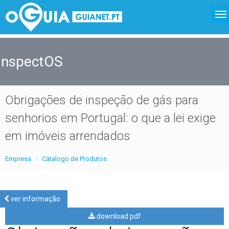
InspectOS
Obrigações de inspeção de gás para
senhorios em Portugal: o que a lei exige
em imóveis arrendados
Empresa
Cátalogo de Produtos
ver informação
download pdf