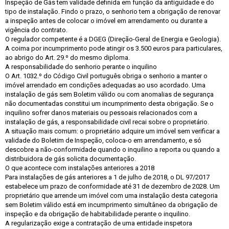
Inspeção de Gás tem validade definida em função da antiguidade e do
tipo de instalação. Findo o prazo, o senhorio tem a obrigação de renovar
a inspeção antes de colocar o imóvel em arrendamento ou durante a
vigência do contrato.
O regulador competente é a DGEG (Direção-Geral de Energia e Geologia).
A coima por incumprimento pode atingir os 3.500 euros para particulares,
ao abrigo do Art. 29.º do mesmo diploma.
A responsabilidade do senhorio perante o inquilino
O Art. 1032.º do Código Civil português obriga o senhorio a manter o
imóvel arrendado em condições adequadas ao uso acordado. Uma
instalação de gás sem Boletim válido ou com anomalias de segurança
não documentadas constitui um incumprimento desta obrigação. Se o
inquilino sofrer danos materiais ou pessoais relacionados com a
instalação de gás, a responsabilidade civil recai sobre o proprietário.
A situação mais comum: o proprietário adquire um imóvel sem verificar a
validade do Boletim de Inspeção, coloca-o em arrendamento, e só
descobre a não-conformidade quando o inquilino a reporta ou quando a
distribuidora de gás solicita documentação.
O que acontece com instalações anteriores a 2018
Para instalações de gás anteriores a 1 de julho de 2018, o DL 97/2017
estabelece um prazo de conformidade até 31 de dezembro de 2028. Um
proprietário que arrende um imóvel com uma instalação desta categoria
sem Boletim válido está em incumprimento simultâneo da obrigação de
inspeção e da obrigação de habitabilidade perante o inquilino.
A regularização exige a contratação de uma entidade inspetora