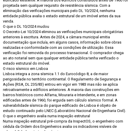
edificado existente. A maioria dos edifícios construídos antes de 1960 foi
projetada sem qualquer requisito de resistência sísmica. Com a
eliminação das verificações municipais pelo DL 10/2024, nenhuma
entidade pública avalia o estado estrutural de um imóvel antes da sua
venda.
O que o DL 10/2024 mudou
O Decreto-Lei 10/2024 eliminou as verificações municipais obrigatórias
anteriores à escritura. Antes de 2024, a câmara municipal emitia
documentação que incluía, em alguns casos, informação sobre obras
realizadas e conformidade com as condições de utilização. Essa
verificação foi removida do processo transacional. O comprador chega
ao ato notarial sem que qualquer entidade pública tenha verificado o
estado estrutural do imóvel.
O risco sísmico em Lisboa
Lisboa integra a zona sísmica 1.1 do Eurocódigo 8, a de maior
perigosidade no território continental. O Regulamento de Segurança e
Ações (RSA, DL 235/83) entrou em vigor em 1983 mas não se aplica
retroativamente a edifícios anteriores. A maioria das construções em
bairros históricos como Alfama, Mouraria e Intendente, e em zonas
edificadas antes de 1960, foi erguida sem cálculo sísmico formal. A
vulnerabilidade sísmica do parque edificado de Lisboa é objeto de
estudo continuado pelo LNEC (Laboratório Nacional de Engenharia Civil).
O que o engenheiro avalia numa inspeção estrutural
Numa inspeção estrutural pré-compra da InspectOS, o engenheiro com
cédula da Ordem dos Engenheiros avalia os indicadores visíveis de