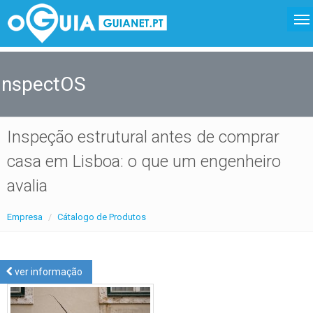
InspectOS
Inspeção estrutural antes de comprar
casa em Lisboa: o que um engenheiro
avalia
Empresa
Cátalogo de Produtos
ver informação