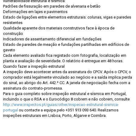
vulnerabilidade estrutural e sísmica:
Padrões de fissuração em paredes de alvenaria e betão
Deformações em lajes e pavimentos
Estado de ligações entre elementos estruturais: colunas, vigas e paredes
resistentes
Qualidade aparente dos materiais construtivos face à época de
construção
Indicadores de assentamento diferencial em fundações
Estado de paredes de meação e fundações partilhadas em edifícios de
gaveto
Cada elemento avaliado fica registado com fotografia, localização em
planta e avaliação de severidade. O relatório é entregue em 48 horas.
Quando fazer a inspeção estrutural
A inspeção deve acontecer antes da assinatura do CPCV. Após o CPCV, o
comprador está legalmente vinculado ao negócio e a saída implica perda
do sinal, ao abrigo do Art. 442.º CC. A janela de negociação fecha com a
assinatura do contrato-promessa.
Para o guia completo sobre inspeção estrutural e sísmica em Portugal,
incluindo o que o RSA e o Eurocódigo 8 cobrem e não cobrem, consulte
http://www.inspectos.pt/guias/other/inspecao-estrutural-sismica-
portugal
ou contacte a equipa pelo +351 913 093 640. Realizamos
inspeções estruturais em Lisboa, Porto, Algarve e Coimbra.