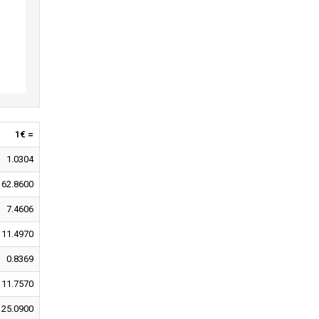
1€ =
1.0304
162.8600
7.4606
11.4970
0.8369
11.7570
25.0900