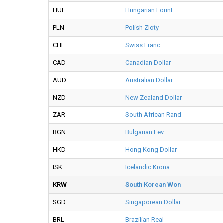
HUF
Hungarian Forint
PLN
Polish Zloty
CHF
Swiss Franc
CAD
Canadian Dollar
AUD
Australian Dollar
NZD
New Zealand Dollar
ZAR
South African Rand
BGN
Bulgarian Lev
HKD
Hong Kong Dollar
ISK
Icelandic Krona
KRW
South Korean Won
SGD
Singaporean Dollar
BRL
Brazilian Real