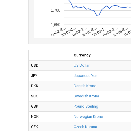
1,700
1,650
19-0
13-03-2…
09-03-2…
03-03-2…
25-02-2…
19-02-2…
13-02-2…
09-02-2…
Currency
USD
US Dollar
JPY
Japanese Yen
DKK
Danish Krone
SEK
Swedish Krona
GBP
Pound Sterling
NOK
Norwegian Krone
CZK
Czech Koruna