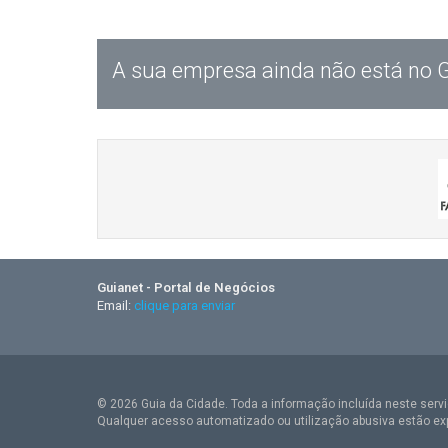
A sua empresa ainda não está no 
Guianet - Portal de Negócios
Email:
clique para enviar
© 2026 Guia da Cidade. Toda a informação incluída neste serviç
Qualquer acesso automatizado ou utilização abusiva estão ex