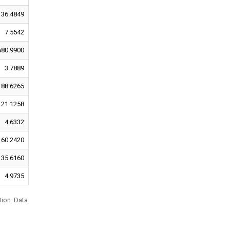
36.4849
7.5542
680.9900
3.7889
88.6265
21.1258
4.6332
60.2420
35.6160
4.9735
tion. Data