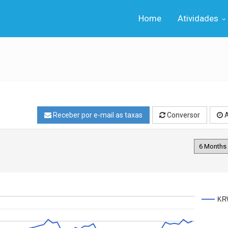
Home
Atividades
Receber por e-mail as taxas
Conversor
A
KR