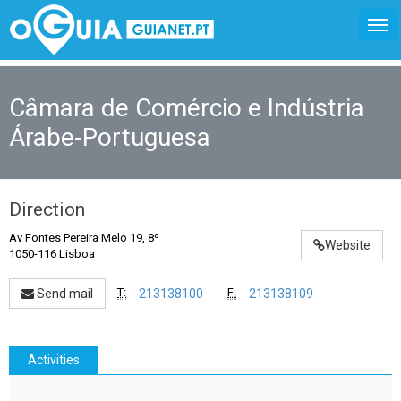
Câmara de Comércio e Indústria
Árabe-Portuguesa
Direction
Av Fontes Pereira Melo 19, 8º
Website
1050-116 Lisboa
T:
F:
Send mail
213138100
213138109
Activities