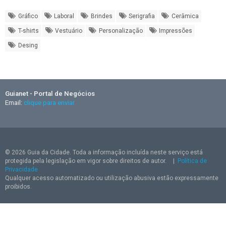
Gráfico
Laboral
Brindes
Serigrafia
Cerâmica
T-shirts
Vestuário
Personalização
Impressões
Desing
Guianet - Portal de Negócios
Email:
clique para enviar
© 2026 Guia da Cidade. Toda a informação incluída neste serviço está
protegida pela legislação em vigor sobre direitos de autor.
|
Política de
Privacidade
Qualquer acesso automatizado ou utilização abusiva estão expressamente
proibidos.