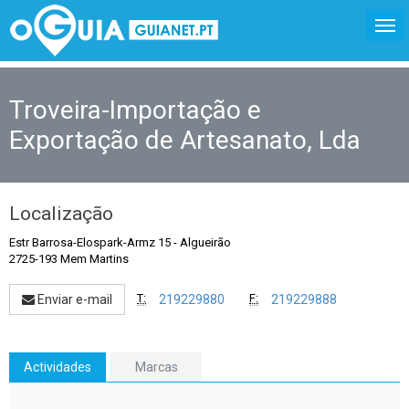
Troveira-Importação e
Exportação de Artesanato, Lda
Localização
Estr Barrosa-Elospark-Armz 15
-
Algueirão
2725-193 Mem Martins
T:
F:
Enviar e-mail
219229880
219229888
Actividades
Marcas