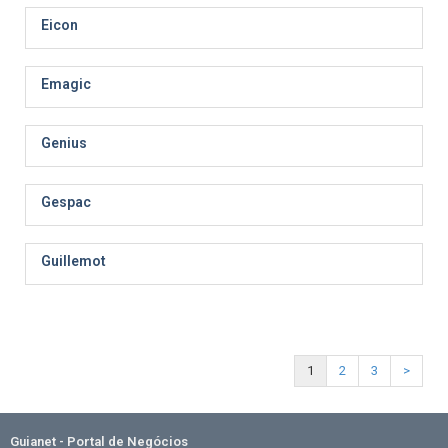
Eicon
Emagic
Genius
Gespac
Guillemot
1
2
3
>
Guianet - Portal de Negócios