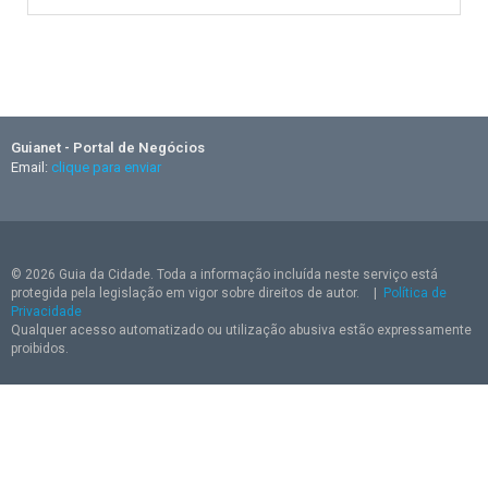
Guianet - Portal de Negócios
Email:
clique para enviar
© 2026 Guia da Cidade. Toda a informação incluída neste serviço está
protegida pela legislação em vigor sobre direitos de autor.
|
Política de
Privacidade
Qualquer acesso automatizado ou utilização abusiva estão expressamente
proibidos.