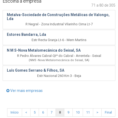
Escolha a empresa
71 a 80 de 305
Metalva-Sociedade de Construções Metálicas de Valongo,
Lda
R Negral - Zona Industrial Vilarinho Cima Lt-7
Estores Bandarra, Lda
Estr Recta Granja Lt-6 - Mem Martins
N M S-Nova Metalomecânica do Seixal, SA
R Pedro Álvares Cabral-Qtª do Cabral - Arrentela - Seixal
(NMS -Nova Metalomecânica do Seixal, SA)
Luís Gomes Serrano & Filhos, SA
Estr Nacional 260 Km 3 - Beja
Ver mais empresas
Início
<
5
6
7
8
9
10
11
>
Final