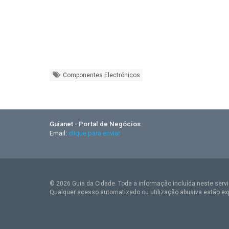
Componentes Electrónicos
Guianet - Portal de Negócios
Email:
clique para enviar
© 2026 Guia da Cidade. Toda a informação incluída neste serviç
Qualquer acesso automatizado ou utilização abusiva estão ex