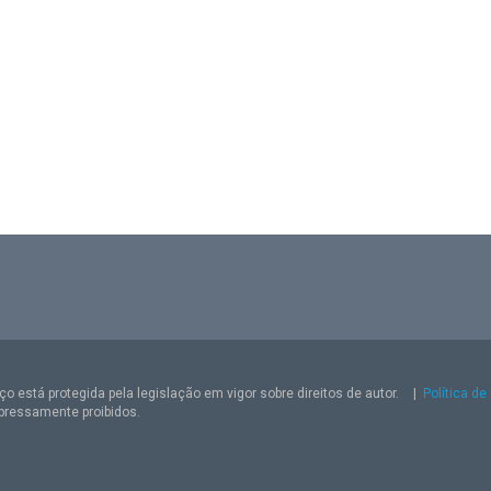
o está protegida pela legislação em vigor sobre direitos de autor.
|
Política de
pressamente proibidos.