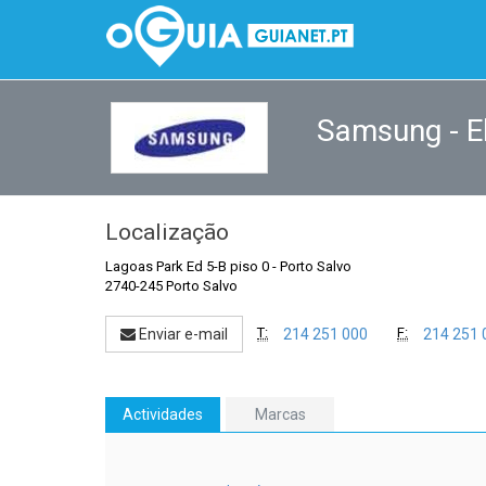
Samsung - E
Localização
Lagoas Park Ed 5-B piso 0
-
Porto Salvo
2740-245 Porto Salvo
T:
F:
Enviar e-mail
214 251 000
214 251 
Actividades
Marcas