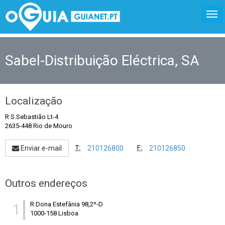
Sabel-Distribuição Eléctrica, SA
Localização
R S.Sebastião Lt-4
2635-448 Rio de Mouro
T:
F:
Enviar e-mail
210126800
210126850
Outros endereços
R Dona Estefânia 98,2º-D
1
1000-158 Lisboa