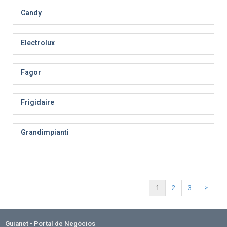
Candy
Electrolux
Fagor
Frigidaire
Grandimpianti
1
2
3
>
Guianet - Portal de Negócios