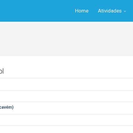
Home
Atividades
ol
acavém)