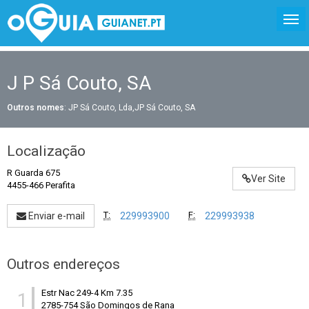
J P Sá Couto, SA
Outros nomes
: JP Sá Couto, Lda,JP Sá Couto, SA
Localização
R Guarda 675
Ver Site
4455-466 Perafita
T:
F:
Enviar e-mail
229993900
229993938
Outros endereços
Estr Nac 249-4 Km 7.35
1
2785-754 São Domingos de Rana