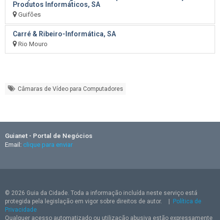
Produtos Informáticos, SA
Guifões
Carré & Ribeiro-Informática, SA
Rio Mouro
Câmaras de Vídeo para Computadores
Guianet - Portal de Negócios
Email:
clique para enviar
© 2026 Guia da Cidade. Toda a informação incluída neste serviço está
protegida pela legislação em vigor sobre direitos de autor.
|
Política de
Privacidade
Qualquer acesso automatizado ou utilização abusiva estão expressamente