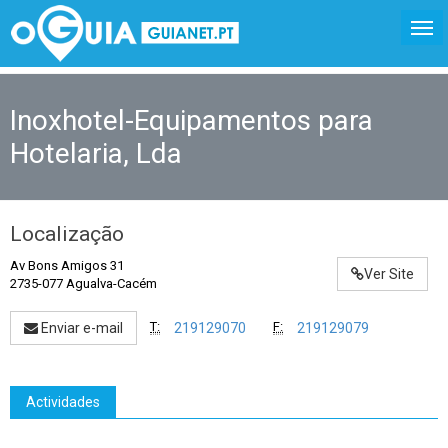
Inoxhotel-Equipamentos para
Hotelaria, Lda
Localização
Av Bons Amigos 31
Ver Site
2735-077 Agualva-Cacém
T:
F:
Enviar e-mail
219129070
219129079
Actividades