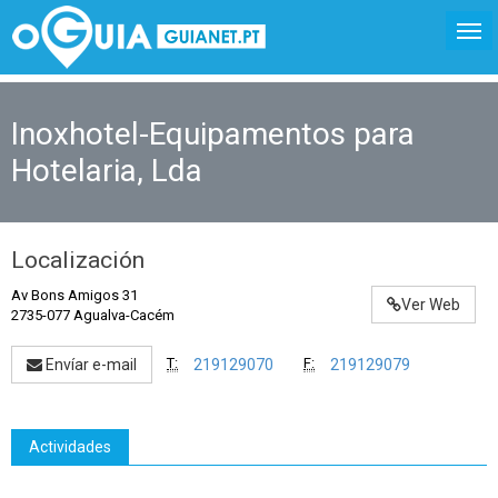
Inoxhotel-Equipamentos para
Hotelaria, Lda
Localización
Av Bons Amigos 31
Ver Web
2735-077 Agualva-Cacém
T:
F:
Envíar e-mail
219129070
219129079
Actividades