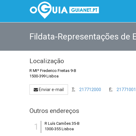
Fildata-Representações de 
Localização
R Mtº Frederico Freitas 9-B
1500-399 Lisboa
T:
F:
Enviar e-mail
217712000
21771001
Outros endereços
R Luís Camões 35-B
1
1300-355 Lisboa