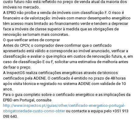
custo futuro não está refletido no preço de venda atual da maioria dos
imóveis no mercado.
A EPBD não proíbe a venda de imóveis com classificação F. O risco é
financeiro e de valorização: imóveis com menor desempenho energético
têm acesso mais limitado ao financiamento verde e tendem a depreciar
face a imóveis de classe superior à medida que as obrigações de
renovação se tornam mais concretas.
O que verificar antes de comprar
Antes do CPCV, o comprador deve confirmar que o certificado
apresentado está válido e corresponde ao imóvel anunciado, verificar a
classificação e avaliar o que implica em custos de renovação futura, e, em
caso de classificação E ou F, solicitar uma estimativa de melhoria antes
de fixar o preço.
A InspectOS realiza certificações energéticas através de técnicos
certificados pela ADENE. O certificado é emitido no prazo de 48 horas
após visita técnica e registado no sistema ADENE com validade de 10
anos.
Para o guia completo sobre o certificado energético e as implicações da
EPBD em Portugal, consulte
http://www.inspectos.pt/guias/other/certificado-energetico-portugal-
obrigatoriedade-custo-como-obter
ou contacte a equipa pelo +351 913
093 640.