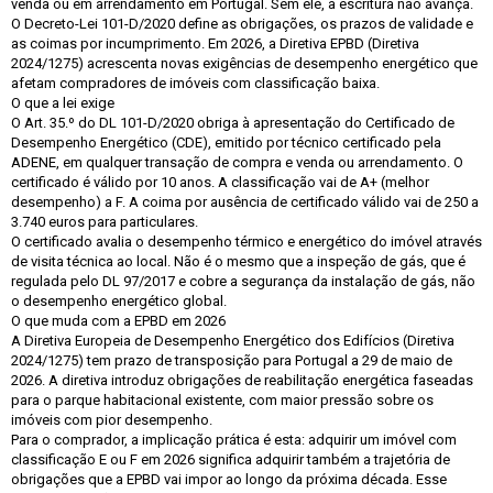
venda ou em arrendamento em Portugal. Sem ele, a escritura não avança.
O Decreto-Lei 101-D/2020 define as obrigações, os prazos de validade e
as coimas por incumprimento. Em 2026, a Diretiva EPBD (Diretiva
2024/1275) acrescenta novas exigências de desempenho energético que
afetam compradores de imóveis com classificação baixa.
O que a lei exige
O Art. 35.º do DL 101-D/2020 obriga à apresentação do Certificado de
Desempenho Energético (CDE), emitido por técnico certificado pela
ADENE, em qualquer transação de compra e venda ou arrendamento. O
certificado é válido por 10 anos. A classificação vai de A+ (melhor
desempenho) a F. A coima por ausência de certificado válido vai de 250 a
3.740 euros para particulares.
O certificado avalia o desempenho térmico e energético do imóvel através
de visita técnica ao local. Não é o mesmo que a inspeção de gás, que é
regulada pelo DL 97/2017 e cobre a segurança da instalação de gás, não
o desempenho energético global.
O que muda com a EPBD em 2026
A Diretiva Europeia de Desempenho Energético dos Edifícios (Diretiva
2024/1275) tem prazo de transposição para Portugal a 29 de maio de
2026. A diretiva introduz obrigações de reabilitação energética faseadas
para o parque habitacional existente, com maior pressão sobre os
imóveis com pior desempenho.
Para o comprador, a implicação prática é esta: adquirir um imóvel com
classificação E ou F em 2026 significa adquirir também a trajetória de
obrigações que a EPBD vai impor ao longo da próxima década. Esse