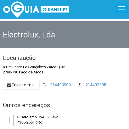
Electrolux, Lda
Localização
R Qtª Fonte-Ed Gonçalves Zarco Q-35
2780-730 Paço de Arcos
T:
F:
Enviar e-mail
214403900
214403998
Outros endereços
R Heroísmo 354,1º-E-s-2
1
4300-256 Porto