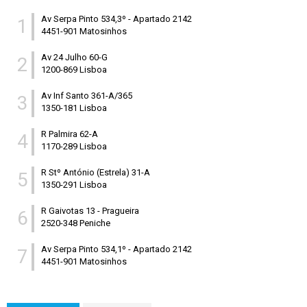
Av Serpa Pinto 534,3º
-
Apartado 2142
1
4451-901 Matosinhos
Av 24 Julho 60-G
2
1200-869 Lisboa
Av Inf Santo 361-A/365
3
1350-181 Lisboa
R Palmira 62-A
4
1170-289 Lisboa
R Stº António (Estrela) 31-A
5
1350-291 Lisboa
R Gaivotas 13
-
Pragueira
6
2520-348 Peniche
Av Serpa Pinto 534,1º
-
Apartado 2142
7
4451-901 Matosinhos