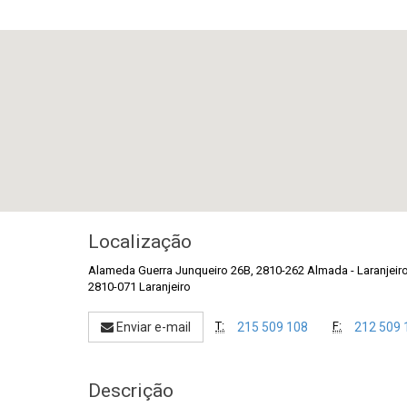
Localização
Alameda Guerra Junqueiro 26B, 2810-262 Almada
-
Laranjeir
2810-071 Laranjeiro
T:
F:
Enviar e-mail
215 509 108
212 509 
Descrição