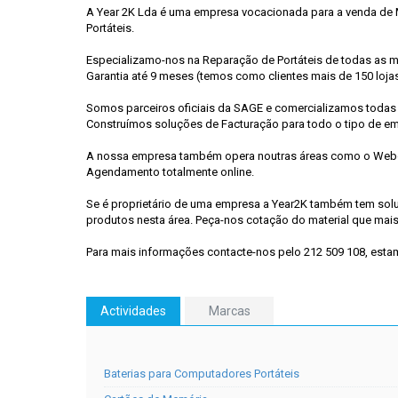
A Year 2K Lda é uma empresa vocacionada para a venda de M
Portáteis.
Especializamo-nos na Reparação de Portáteis de todas as ma
Garantia até 9 meses (temos como clientes mais de 150 loja
Somos parceiros oficiais da SAGE e comercializamos todas
Construímos soluções de Facturação para todo o tipo de e
A nossa empresa também opera noutras áreas como o Webde
Agendamento totalmente online.
Se é proprietário de uma empresa a Year2K também tem sol
produtos nesta área. Peça-nos cotação do material que mais
Para mais informações contacte-nos pelo 212 509 108, esta
Actividades
Marcas
Baterias para Computadores Portáteis