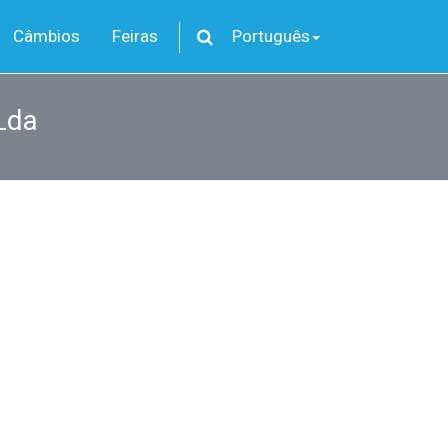
Câmbios
Feiras
Português
Lda