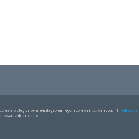
o está protegida pela legislação em vigor sobre direitos de autor.
|
Política de
pressamente proibidos.