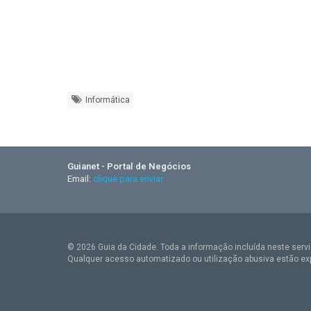
Informática
Guianet - Portal de Negócios
Email:
clique para enviar
© 2026 Guia da Cidade. Toda a informação incluída neste serviç
Qualquer acesso automatizado ou utilização abusiva estão ex