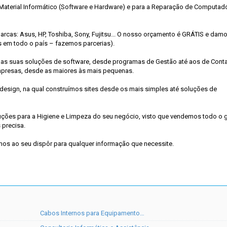
aterial Informático (Software e Hardware) e para a Reparação de Computad
rcas: Asus, HP, Toshiba, Sony, Fujitsu... O nosso orçamento é GRÁTIS e dam
s em todo o país – fazemos parcerias).
 as suas soluções de software, desde programas de Gestão até aos de Conta
mpresas, desde as maiores às mais pequenas.
sign, na qual construímos sites desde os mais simples até soluções de
uções para a Higiene e Limpeza do seu negócio, visto que vendemos todo o 
 precisa.
mos ao seu dispôr para qualquer informação que necessite.
Cabos Internos para Equipamento…