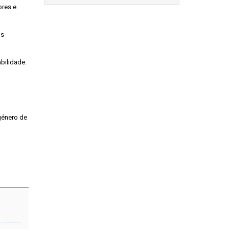
ores e
os
bilidade.
género de