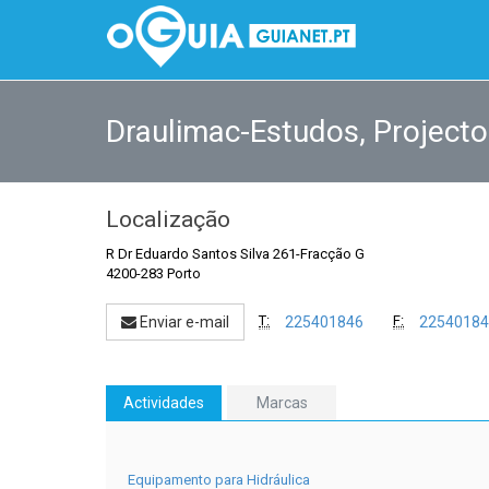
Draulimac-Estudos, Projecto
Localização
R Dr Eduardo Santos Silva 261-Fracção G
4200-283 Porto
T:
F:
Enviar e-mail
225401846
22540184
Actividades
Marcas
Equipamento para Hidráulica