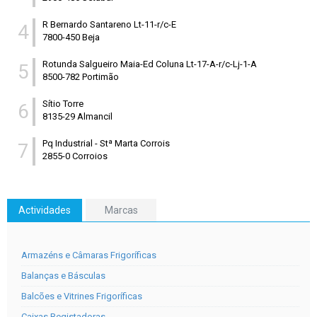
R Bernardo Santareno Lt-11-r/c-E
4
7800-450 Beja
Rotunda Salgueiro Maia-Ed Coluna Lt-17-A-r/c-Lj-1-A
5
8500-782 Portimão
Sítio Torre
6
8135-29 Almancil
Pq Industrial
-
Stª Marta Corrois
7
2855-0 Corroios
Actividades
Marcas
Armazéns e Câmaras Frigoríficas
Balanças e Básculas
Balcões e Vitrines Frigoríficas
Caixas Registadoras