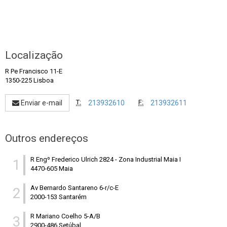
Localização
R Pe Francisco 11-E
1350-225 Lisboa
T:
F:
Enviar e-mail
213932610
213932611
Outros endereços
R Engº Frederico Ulrich 2824
-
Zona Industrial Maia I
1
4470-605 Maia
Av Bernardo Santareno 6-r/c-E
2
2000-153 Santarém
R Mariano Coelho 5-A/B
3
2900-486 Setúbal