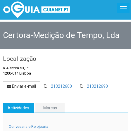
Certora-Medição de Tempo, Lda
Localização
R Alecrim 53,1º
1200-014 Lisboa
T:
F:
Enviar e-mail
213212600
213212690
Actividades
Marcas
Ourivesaria e Relojoaria