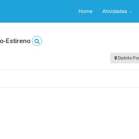
Home
Atividades
no-Estireno
Distrito Po