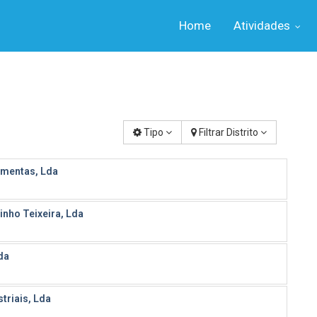
Home
Atividades
Tipo
Filtrar Distrito
amentas, Lda
inho Teixeira, Lda
da
triais, Lda