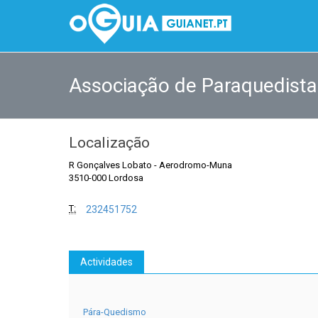
Associação de Paraquedista
Localização
R Gonçalves Lobato
-
Aerodromo-Muna
3510-000 Lordosa
T:
232451752
Actividades
Pára-Quedismo