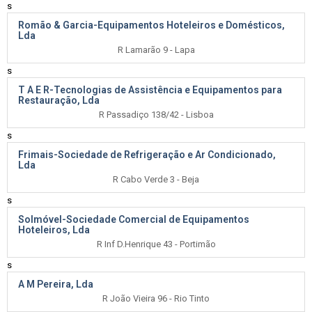
s
Romão & Garcia-Equipamentos Hoteleiros e Domésticos,
Lda
R Lamarão 9 - Lapa
s
T A E R-Tecnologias de Assistência e Equipamentos para
Restauração, Lda
R Passadiço 138/42 - Lisboa
s
Frimais-Sociedade de Refrigeração e Ar Condicionado,
Lda
R Cabo Verde 3 - Beja
s
Solmóvel-Sociedade Comercial de Equipamentos
Hoteleiros, Lda
R Inf D.Henrique 43 - Portimão
s
A M Pereira, Lda
R João Vieira 96 - Rio Tinto