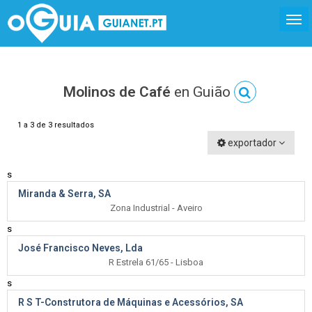
Molinos de Café
en Guião
1 a 3 de 3 resultados
exportador
s
Miranda & Serra, SA
Zona Industrial - Aveiro
s
José Francisco Neves, Lda
R Estrela 61/65 - Lisboa
s
R S T-Construtora de Máquinas e Acessórios, SA