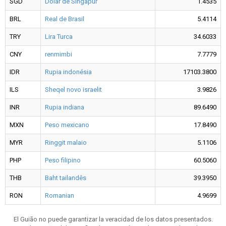
SGD
Dólar de Singapur
1.4535
BRL
Real de Brasil
5.4114
TRY
Lira Turca
34.6033
CNY
renmimbi
7.7779
IDR
Rupia indonésia
17103.3800
ILS
Sheqel novo israelit
3.9826
INR
Rupia indiana
89.6490
MXN
Peso mexicano
17.8490
MYR
Ringgit malaio
5.1106
PHP
Peso filipino
60.5060
THB
Baht tailandês
39.3950
RON
Romanian
4.9699
El Guião no puede garantizar la veracidad de los datos presentados.