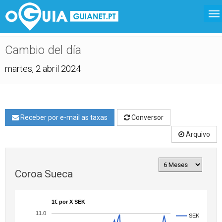
Cambio del día
martes, 2 abril 2024
Receber por e-mail as taxas
Conversor
Arquivo
Coroa Sueca
1€ por X SEK
11.0
SEK