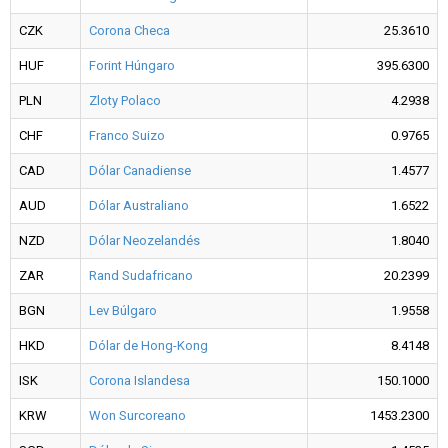
CZK
Corona Checa
25.3610
HUF
Forint Húngaro
395.6300
PLN
Zloty Polaco
4.2938
CHF
Franco Suizo
0.9765
CAD
Dólar Canadiense
1.4577
AUD
Dólar Australiano
1.6522
NZD
Dólar Neozelandés
1.8040
ZAR
Rand Sudafricano
20.2399
BGN
Lev Búlgaro
1.9558
HKD
Dólar de Hong-Kong
8.4148
ISK
Corona Islandesa
150.1000
KRW
Won Surcoreano
1453.2300