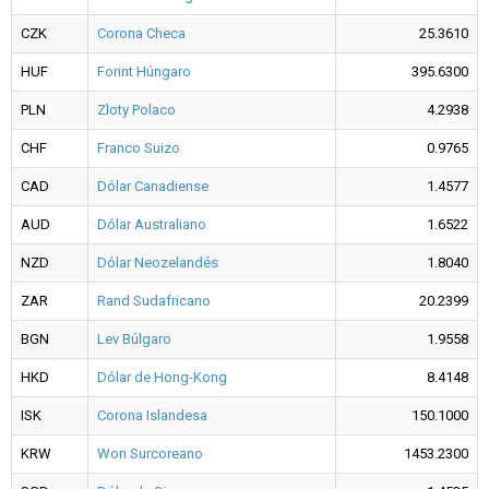
CZK
Corona Checa
25.3610
HUF
Forint Húngaro
395.6300
PLN
Zloty Polaco
4.2938
CHF
Franco Suizo
0.9765
CAD
Dólar Canadiense
1.4577
AUD
Dólar Australiano
1.6522
NZD
Dólar Neozelandés
1.8040
ZAR
Rand Sudafricano
20.2399
BGN
Lev Búlgaro
1.9558
HKD
Dólar de Hong-Kong
8.4148
ISK
Corona Islandesa
150.1000
KRW
Won Surcoreano
1453.2300