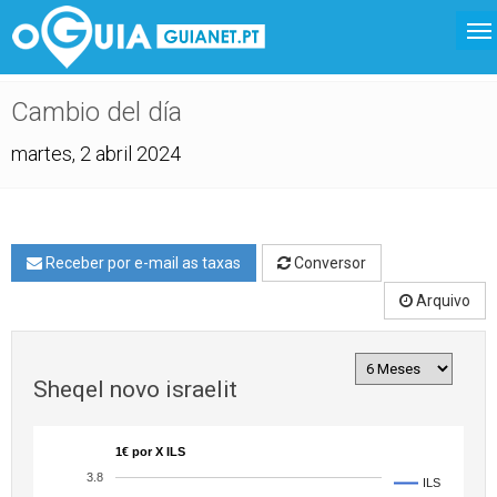
Cambio del día
martes, 2 abril 2024
Receber por e-mail as taxas
Conversor
Arquivo
Sheqel novo israelit
1€ por X ILS
3.8
ILS