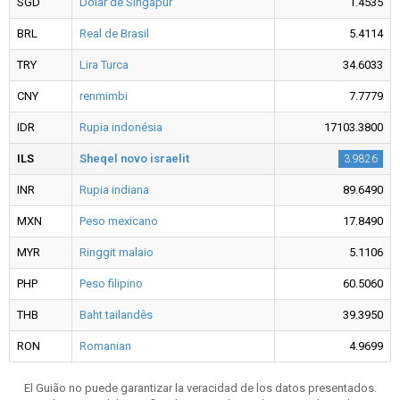
SGD
Dólar de Singapur
1.4535
BRL
Real de Brasil
5.4114
TRY
Lira Turca
34.6033
CNY
renmimbi
7.7779
IDR
Rupia indonésia
17103.3800
ILS
Sheqel novo israelit
3.9826
INR
Rupia indiana
89.6490
MXN
Peso mexicano
17.8490
MYR
Ringgit malaio
5.1106
PHP
Peso filipino
60.5060
THB
Baht tailandês
39.3950
RON
Romanian
4.9699
El Guião no puede garantizar la veracidad de los datos presentados.