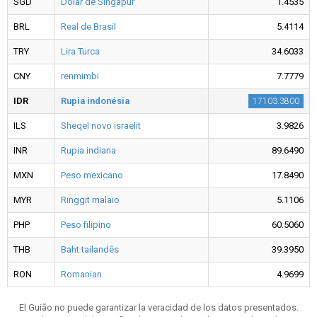
SGD
Dólar de Singapur
1.4535
BRL
Real de Brasil
5.4114
TRY
Lira Turca
34.6033
CNY
renmimbi
7.7779
IDR
Rupia indonésia
17103.3800
ILS
Sheqel novo israelit
3.9826
INR
Rupia indiana
89.6490
MXN
Peso mexicano
17.8490
MYR
Ringgit malaio
5.1106
PHP
Peso filipino
60.5060
THB
Baht tailandês
39.3950
RON
Romanian
4.9699
El Guião no puede garantizar la veracidad de los datos presentados.