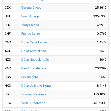
CZK
Corona Checa
25.3610
HUF
Forint Húngaro
395.6300
PLN
Zloty Polaco
4.2938
CHF
Franco Suizo
0.9765
CAD
Dólar Canadiense
1.4577
AUD
Dólar Australiano
1.6522
NZD
Dólar Neozelandés
1.8040
ZAR
Rand Sudafricano
20.2399
BGN
Lev Búlgaro
1.9558
HKD
Dólar de Hong-Kong
8.4148
ISK
Corona Islandesa
150.1000
KRW
Won Surcoreano
1453.2300