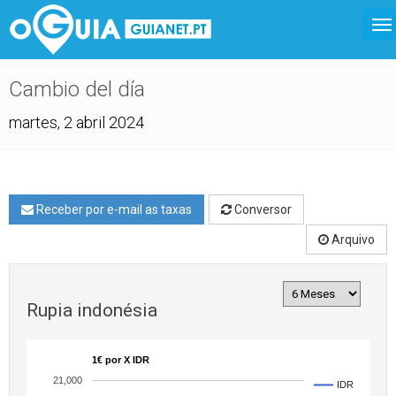
Cambio del día
martes, 2 abril 2024
Receber por e-mail as taxas
Conversor
Arquivo
Rupia indonésia
1€ por X IDR
21,000
IDR