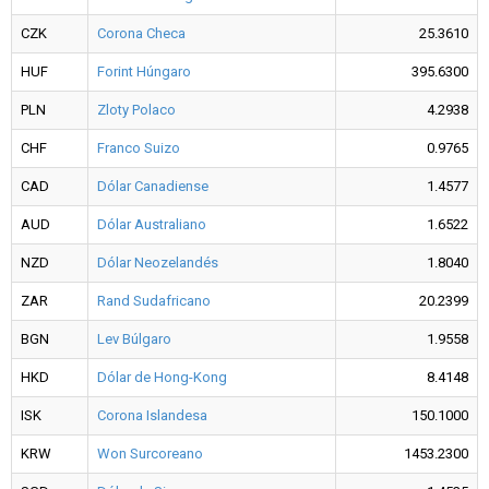
CZK
Corona Checa
25.3610
HUF
Forint Húngaro
395.6300
PLN
Zloty Polaco
4.2938
CHF
Franco Suizo
0.9765
CAD
Dólar Canadiense
1.4577
AUD
Dólar Australiano
1.6522
NZD
Dólar Neozelandés
1.8040
ZAR
Rand Sudafricano
20.2399
BGN
Lev Búlgaro
1.9558
HKD
Dólar de Hong-Kong
8.4148
ISK
Corona Islandesa
150.1000
KRW
Won Surcoreano
1453.2300