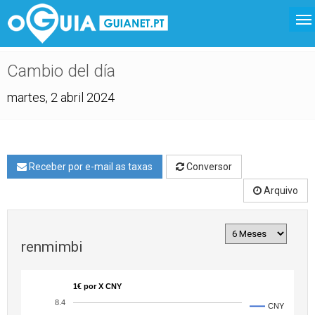
Cambio del día
martes, 2 abril 2024
Receber por e-mail as taxas
Conversor
Arquivo
renmimbi
1€ por X CNY
8.4
CNY