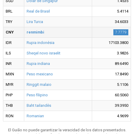
SGD
Dólar de Singapur
1.4535
BRL
Real de Brasil
5.4114
TRY
Lira Turca
34.6033
CNY
renmimbi
7.7779
IDR
Rupia indonésia
17103.3800
ILS
Sheqel novo israelit
3.9826
INR
Rupia indiana
89.6490
MXN
Peso mexicano
17.8490
MYR
Ringgit malaio
5.1106
PHP
Peso filipino
60.5060
THB
Baht tailandês
39.3950
RON
Romanian
4.9699
El Guião no puede garantizar la veracidad de los datos presentados.