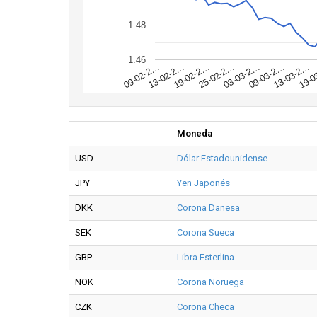
1.48
1.46
19-0
13-03-2…
09-03-2…
03-03-2…
25-02-2…
19-02-2…
13-02-2…
09-02-2…
Moneda
USD
Dólar Estadounidense
JPY
Yen Japonés
DKK
Corona Danesa
SEK
Corona Sueca
GBP
Libra Esterlina
NOK
Corona Noruega
CZK
Corona Checa