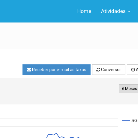
Home
Atividades
Receber por e-mail as taxas
Conversor
A
SG