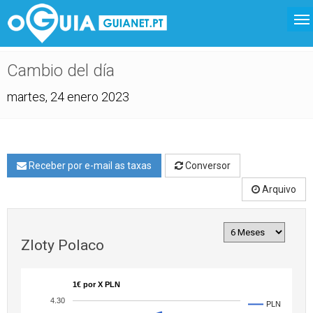
Cambio del día
martes, 24 enero 2023
Receber por e-mail as taxas
Conversor
Arquivo
Zloty Polaco
1€ por X PLN
4.30
PLN