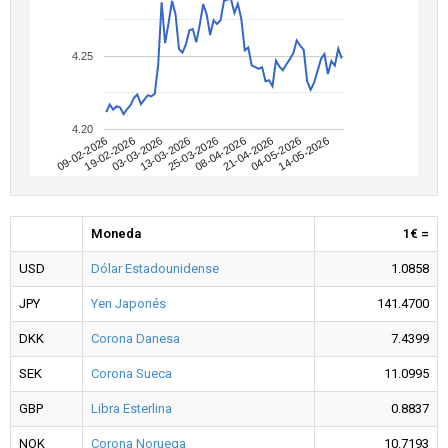
4.25
4.20
09-02-2026
04-05-2026
08-04-2026
13-03-2026
19-02-2026
14-05-2026
21-04-2026
25-03-2026
03-03-2026
Moneda
1€ =
USD
Dólar Estadounidense
1.0858
JPY
Yen Japonés
141.4700
DKK
Corona Danesa
7.4399
SEK
Corona Sueca
11.0995
GBP
Libra Esterlina
0.8837
NOK
Corona Noruega
10.7193