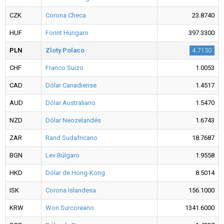
CZK
Corona Checa
23.8740
HUF
Forint Húngaro
397.3300
PLN
Zloty Polaco
4.7130
CHF
Franco Suizo
1.0053
CAD
Dólar Canadiense
1.4517
AUD
Dólar Australiano
1.5470
NZD
Dólar Neozelandés
1.6743
ZAR
Rand Sudafricano
18.7687
BGN
Lev Búlgaro
1.9558
HKD
Dólar de Hong-Kong
8.5014
ISK
Corona Islandesa
156.1000
KRW
Won Surcoreano
1341.6000