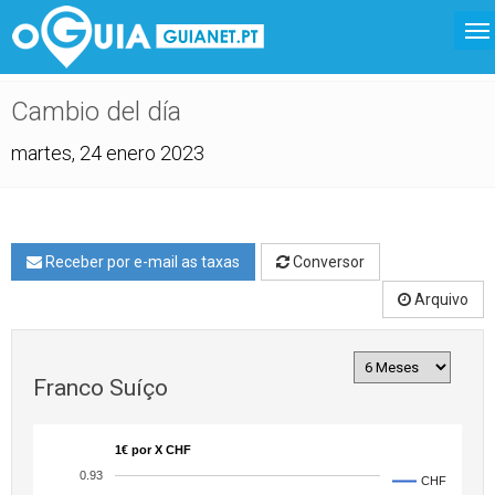
Cambio del día
martes, 24 enero 2023
Receber por e-mail as taxas
Conversor
Arquivo
Franco Suíço
1€ por X CHF
0.93
CHF