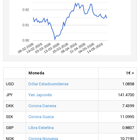
0.92
0.91
0.90
09-02-2026
04-05-2026
08-04-2026
13-03-2026
19-02-2026
14-05-2026
21-04-2026
25-03-2026
03-03-2026
Moneda
1€ =
USD
Dólar Estadounidense
1.0858
JPY
Yen Japonés
141.4700
DKK
Corona Danesa
7.4399
SEK
Corona Sueca
11.0995
GBP
Libra Esterlina
0.8837
NOK
Corona Noruega
10.7193