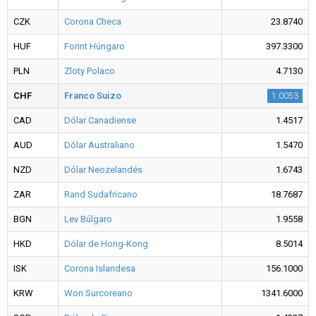
CZK
Corona Checa
23.8740
HUF
Forint Húngaro
397.3300
PLN
Zloty Polaco
4.7130
CHF
Franco Suizo
1.0053
CAD
Dólar Canadiense
1.4517
AUD
Dólar Australiano
1.5470
NZD
Dólar Neozelandés
1.6743
ZAR
Rand Sudafricano
18.7687
BGN
Lev Búlgaro
1.9558
HKD
Dólar de Hong-Kong
8.5014
ISK
Corona Islandesa
156.1000
KRW
Won Surcoreano
1341.6000