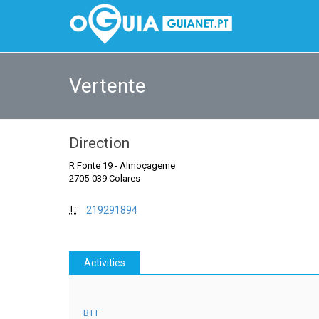
Vertente
Direction
R Fonte 19
-
Almoçageme
2705-039 Colares
T:
219291894
Activities
BTT