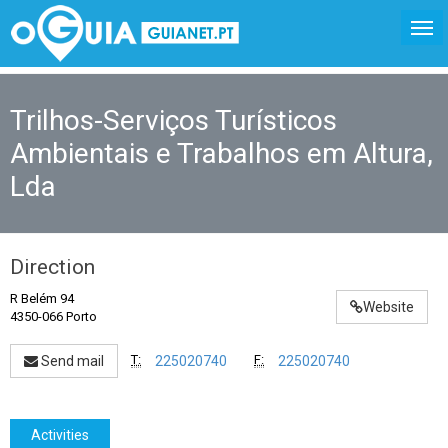
Trilhos-Serviços Turísticos
Ambientais e Trabalhos em Altura,
Lda
Direction
R Belém 94
Website
4350-066 Porto
T:
F:
Send mail
225020740
225020740
Activities