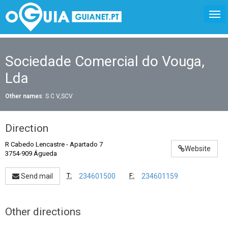
Sociedade Comercial do Vouga,
Lda
Other names
: S C V,SCV
Direction
R Cabedo Lencastre
-
Apartado 7
Website
3754-909 Águeda
T:
F:
Send mail
234601500
234601159
Other directions