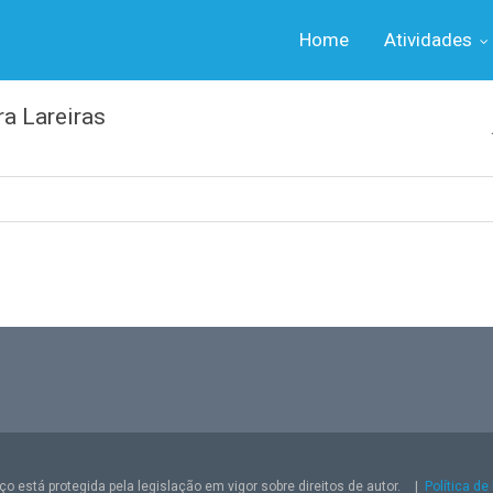
Home
Atividades
a Lareiras
o está protegida pela legislação em vigor sobre direitos de autor.
|
Política de