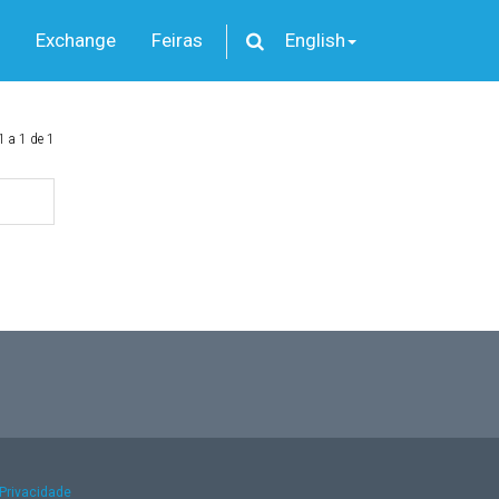
Exchange
Feiras
English
1 a 1 de 1
 Privacidade