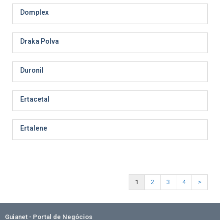
Domplex
Draka Polva
Duronil
Ertacetal
Ertalene
1
2
3
4
>
Guianet - Portal de Negócios