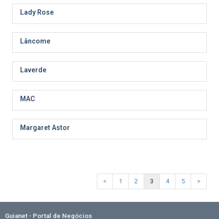
Lady Rose
Lâncome
Laverde
MAC
Margaret Astor
<
1
2
3
4
5
>
Guianet - Portal de Negócios