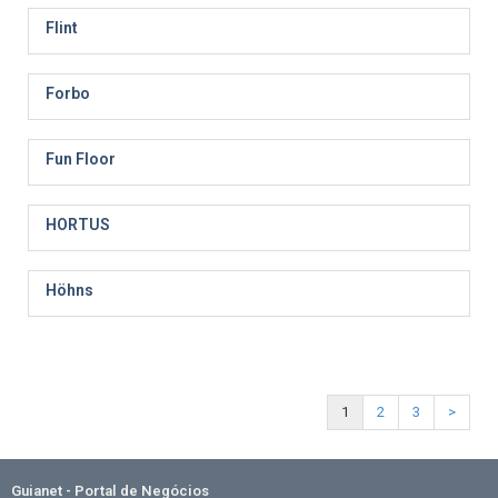
Flint
Forbo
Fun Floor
HORTUS
Höhns
1
2
3
>
Guianet - Portal de Negócios