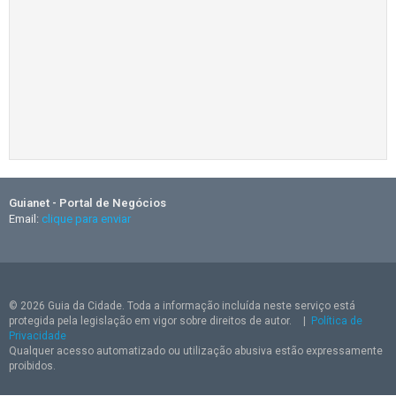
Guianet - Portal de Negócios
Email:
clique para enviar
© 2026 Guia da Cidade. Toda a informação incluída neste serviço está
protegida pela legislação em vigor sobre direitos de autor.
|
Política de
Privacidade
Qualquer acesso automatizado ou utilização abusiva estão expressamente
proibidos.