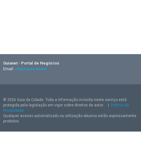
Guianet - Portal de Negócios
Email:
clique para enviar
© 2026 Guia da Cidade. Toda a informação incluída neste serviço está
protegida pela legislação em vigor sobre direitos de autor.
|
Política de
Privacidade
Qualquer acesso automatizado ou utilização abusiva estão expressamente
proibidos.