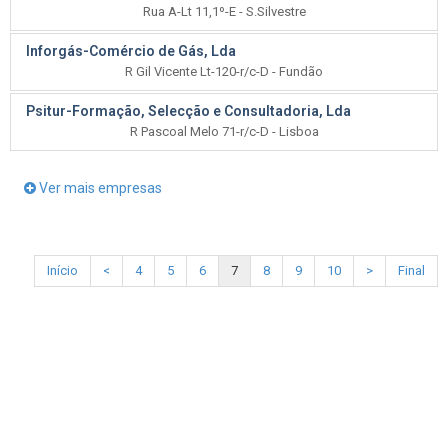
Rua A-Lt 11,1º-E - S.Silvestre
Inforgás-Comércio de Gás, Lda
R Gil Vicente Lt-120-r/c-D - Fundão
Psitur-Formação, Selecção e Consultadoria, Lda
R Pascoal Melo 71-r/c-D - Lisboa
Ver mais empresas
Início
<
4
5
6
7
8
9
10
>
Final