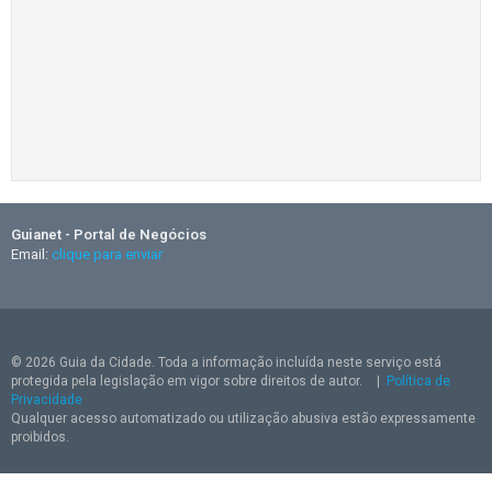
Guianet - Portal de Negócios
Email:
clique para enviar
© 2026 Guia da Cidade. Toda a informação incluída neste serviço está
protegida pela legislação em vigor sobre direitos de autor.
|
Política de
Privacidade
Qualquer acesso automatizado ou utilização abusiva estão expressamente
proibidos.