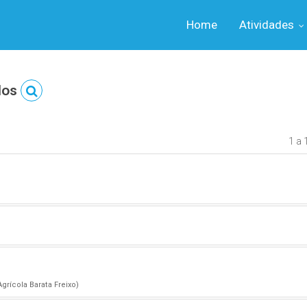
Home
Atividades
dos
1 a 
grícola Barata Freixo)