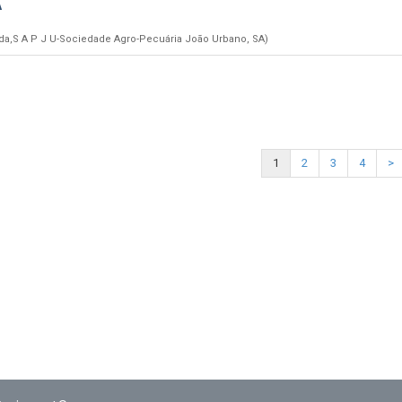
A
a,S A P J U-Sociedade Agro-Pecuária João Urbano, SA)
1
2
3
4
>