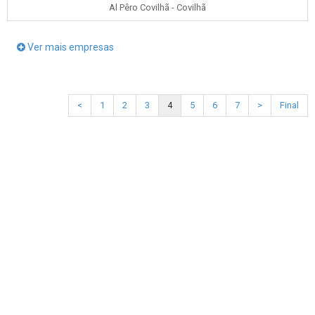
Al Pêro Covilhã - Covilhã
Ver mais empresas
<
1
2
3
4
5
6
7
>
Final