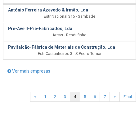
António Ferreira Azevedo & Irmão, Lda
Estr Nacional 315 - Sambade
Pré-Ave II-Pré-Fabricados, Lda
Arcas - Rendufinho
Pavifalcão-Fábrica de Materiais de Construção, Lda
Estr Castanheiros 3 - S.Pedro Tomar
Ver mais empresas
<
1
2
3
4
5
6
7
>
Final