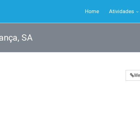
Home
Atividades
ança, SA
We