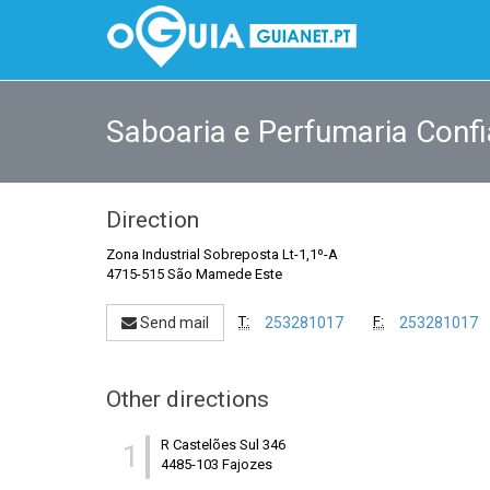
Saboaria e Perfumaria Confi
Direction
Zona Industrial Sobreposta Lt-1,1º-A
4715-515 São Mamede Este
T:
F:
Send mail
253281017
253281017
Other directions
R Castelões Sul 346
1
4485-103 Fajozes