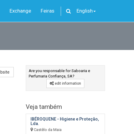
Exchange
Feiras
English
Are you responsable for Saboaria e
bsite
Perfumaria Confiança, SA?
edit information
Veja também
IBÉROQUENE - Higiene e Proteção,
Lda.
Castêlo da Maia